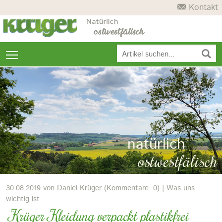
Kontakt
Navigation
Navi ein/ausblenden
überspringen
natürlich
ostwestfälisch
30.08.2019
von Daniel Krüger (Kommentare: 0) | Was uns
wichtig ist
Krüger Kleidung verpackt plastikfrei