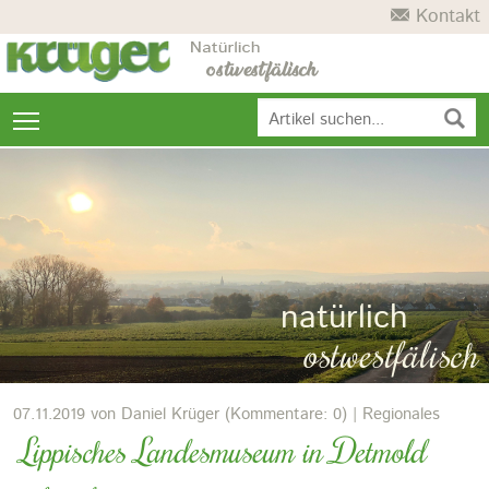
Kontakt
Navigation
Navi ein/ausblenden
überspringen
natürlich
ostwestfälisch
07.11.2019
von Daniel Krüger (Kommentare: 0) | Regionales
Lippisches Landesmuseum in Detmold